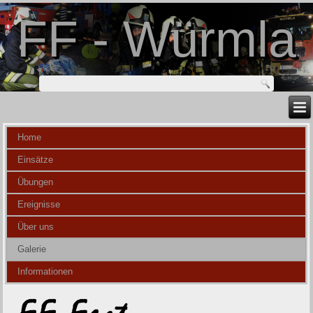
FF - Würmla
Home
Einsätze
Übungen
Ereignisse
Über uns
Galerie
Informationen