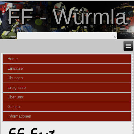
FF - Würmla
Home
Einsätze
Übungen
Ereignisse
Über uns
Galerie
Informationen