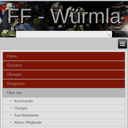
FF - Würmla
Home
Einsätze
Übungen
Ereignisse
Über uns
Kommando
Chargen
Sachbearbeiter
Aktive Mitglieder